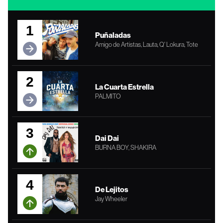
1
Puñaladas
Amigo de Artistas, Lauta, Q' Lokura, Tote
2
La Cuarta Estrella
PALMITO
3
Dai Dai
BURNA BOY, SHAKIRA
4
De Lejitos
Jay Wheeler