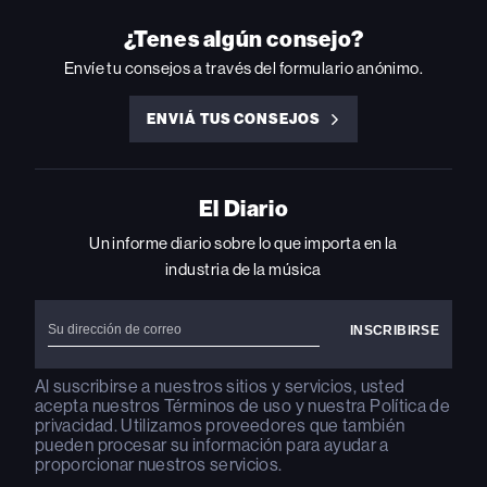
ON
ON
ON
ON
ON
INSTAGRAM
YOUTUBE
YOUTUBE
X
FACEBOOK
¿Tenes algún consejo?
Envíe tu consejos a través del formulario anónimo.
ENVIÁ TUS CONSEJOS
ENVIÁ
TUS
CONSEJOS
El Diario
Un informe diario sobre lo que importa en la
industria de la música
Al suscribirse a nuestros sitios y servicios, usted
acepta nuestros
Términos de uso
y nuestra
Política de
privacidad
. Utilizamos proveedores que también
pueden procesar su información para ayudar a
proporcionar nuestros servicios.