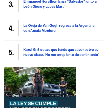
Emmanuel Horvilleur lanza “Salvador” junto a
León Gieco y Lucas Martí
La Oreja de Van Gogh regresa a la Argentina
con Amaia Montero
Karol G: 5 cosas que tenés que saber sobre su
nuevo disco, 'No me arrepiento de sentir tanto'