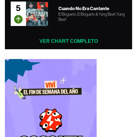
5
Cuando No Era Cantante
El Bogueto, El Bogueto & Yung Beef, Yung
Beef
VER CHART COMPLETO