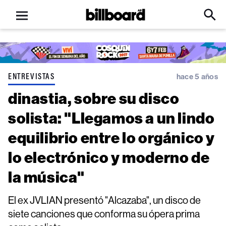
Open
Billboard
Searc
Click
menu
to
Expa
Searc
Input
ENTREVISTAS
hace 5 años
dinastia, sobre su disco
solista: "Llegamos a un lindo
equilibrio entre lo orgánico y
lo electrónico y moderno de
la música"
El ex JVLIAN presentó "Alcazaba", un disco de
siete canciones que conforma su ópera prima