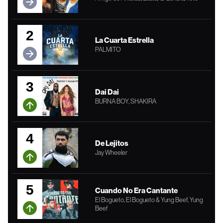
2
La Cuarta Estrella
PALMITO
3
Dai Dai
BURNA BOY, SHAKIRA
4
De Lejitos
Jay Wheeler
5
Cuando No Era Cantante
El Bogueto, El Bogueto & Yung Beef, Yung
Beef