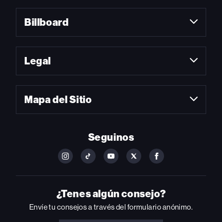
Billboard
Legal
Mapa del Sitio
Seguinos
FOLLOW
FOLLOW
FOLLOW
FOLLOW
FOLLOW
BILLBOARD
BILLBOARD
BILLBOARD
BILLBOARD
BILLBOARD
ON
ON
ON
ON
ON
INSTAGRAM
YOUTUBE
YOUTUBE
X
FACEBOOK
¿Tenes algún consejo?
Envíe tu consejos a través del formulario anónimo.