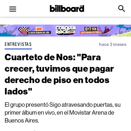
Open
Billboard
Searc
Click
menu
to
Expa
Searc
Input
ENTREVISTAS
hace 2 meses
Cuarteto de Nos: "Para
crecer, tuvimos que pagar
derecho de piso en todos
lados"
El grupo presentó Sigo atravesando puertas, su
primer álbum en vivo, en el Movistar Arena de
Buenos Aires.