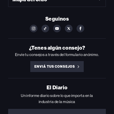
Seguinos
FOLLOW
FOLLOW
FOLLOW
FOLLOW
FOLLOW
BILLBOARD
BILLBOARD
BILLBOARD
BILLBOARD
BILLBOARD
ON
ON
ON
ON
ON
INSTAGRAM
YOUTUBE
YOUTUBE
X
FACEBOOK
¿Tenes algún consejo?
Envíe tu consejos a través del formulario anónimo.
ENVIÁ TUS CONSEJOS
ENVIÁ
TUS
CONSEJOS
El Diario
Un informe diario sobre lo que importa en la
industria de la música