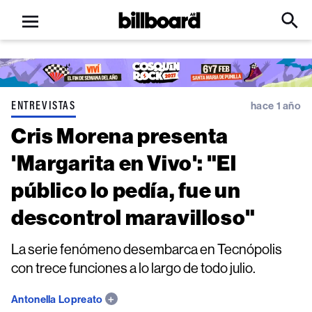
Open
Billboard
Searc
Click
menu
to
Expa
Searc
Input
ENTREVISTAS
hace 1 año
Cris Morena presenta
'Margarita en Vivo': "El
público lo pedía, fue un
descontrol maravilloso"
La serie fenómeno desembarca en Tecnópolis
con trece funciones a lo largo de todo julio.
Antonella Lopreato