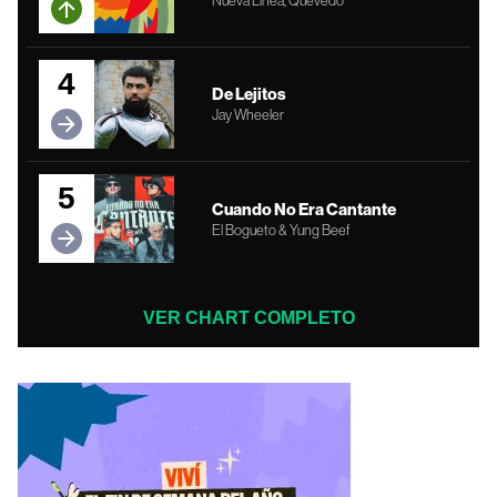
Nueva Línea, Quevedo
4
De Lejitos
Jay Wheeler
5
Cuando No Era Cantante
El Bogueto & Yung Beef
VER CHART COMPLETO