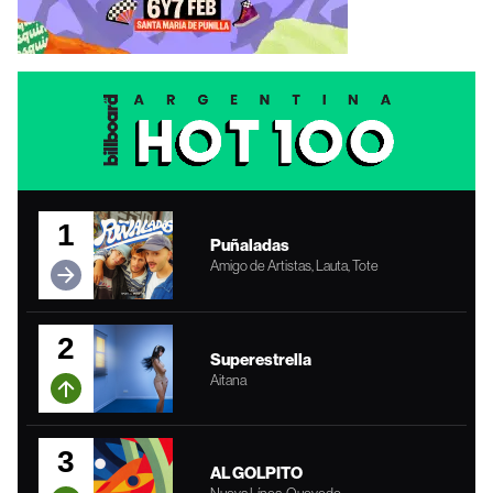
1
Puñaladas
Amigo de Artistas, Lauta, Tote
2
Superestrella
Aitana
3
AL GOLPITO