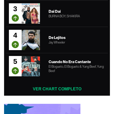
3
Dai Dai
BURNA BOY, SHAKIRA
4
De Lejitos
Jay Wheeler
5
Cuando No Era Cantante
El Bogueto, El Bogueto & Yung Beef, Yung
Beef
VER CHART COMPLETO