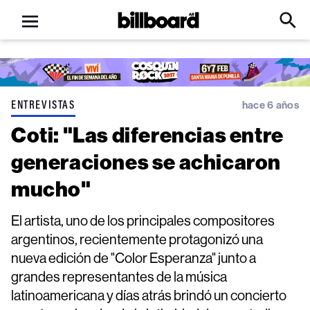
Open
Billboard
Searc
Click
menu
to
Expa
Searc
Input
ENTREVISTAS
hace 6 años
Coti: "Las diferencias entre
generaciones se achicaron
mucho"
El artista, uno de los principales compositores
argentinos, recientemente protagonizó una
nueva edición de "Color Esperanza" junto a
grandes representantes de la música
latinoamericana y días atrás brindó un concierto