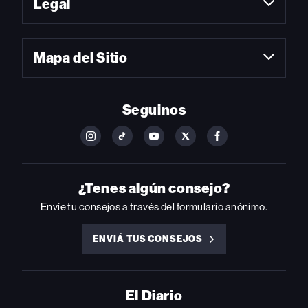
Legal
Mapa del Sitio
Seguinos
FOLLOW
FOLLOW
FOLLOW
FOLLOW
FOLLOW
BILLBOARD
BILLBOARD
BILLBOARD
BILLBOARD
BILLBOARD
ON
ON
ON
ON
ON
INSTAGRAM
YOUTUBE
YOUTUBE
X
FACEBOOK
¿Tenes algún consejo?
Envíe tu consejos a través del formulario anónimo.
ENVIÁ TUS CONSEJOS
ENVIÁ
TUS
CONSEJOS
El Diario