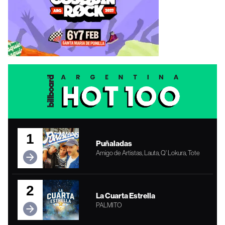
1
Puñaladas
Amigo de Artistas, Lauta, Q' Lokura, Tote
2
La Cuarta Estrella
PALMITO