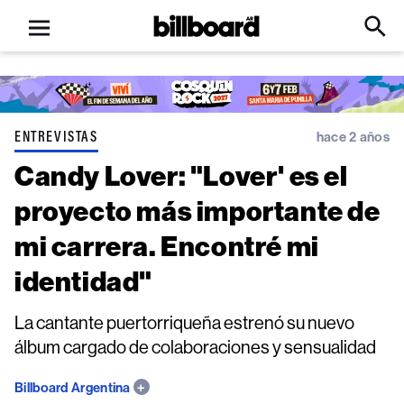
Open
Billboard
Searc
Click
menu
to
Expa
Searc
Input
ENTREVISTAS
hace 2 años
Candy Lover: "Lover' es el
proyecto más importante de
mi carrera. Encontré mi
identidad"
La cantante puertorriqueña estrenó su nuevo
álbum cargado de colaboraciones y sensualidad
Billboard Argentina