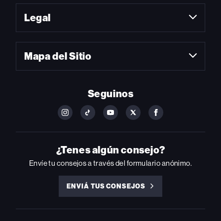
Legal
Mapa del Sitio
Seguinos
FOLLOW
FOLLOW
FOLLOW
FOLLOW
FOLLOW
BILLBOARD
BILLBOARD
BILLBOARD
BILLBOARD
BILLBOARD
ON
ON
ON
ON
ON
INSTAGRAM
YOUTUBE
YOUTUBE
X
FACEBOOK
¿Tenes algún consejo?
Envíe tu consejos a través del formulario anónimo.
ENVIÁ TUS CONSEJOS
ENVIÁ
TUS
CONSEJOS