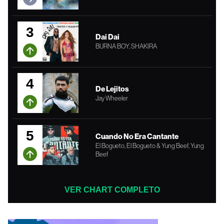
3
Dai Dai
BURNA BOY, SHAKIRA
4
De Lejitos
Jay Wheeler
5
Cuando No Era Cantante
El Bogueto, El Bogueto & Yung Beef, Yung
Beef
VER CHART COMPLETO