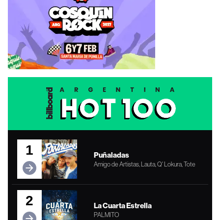
1
Puñaladas
Amigo de Artistas, Lauta, Q' Lokura, Tote
2
La Cuarta Estrella
PALMITO