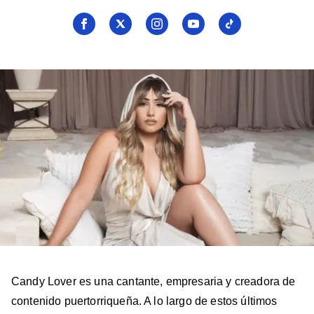
Seguí
Seguí
Seguí
Seguí
Seguí
a
a
a
a
a
Billboard
Billboard
Billboard
Billboard
Billboard
en
en
en
en
en
Facebook
X
Instagram
YouTube
TikTok
Candy Lover es una cantante, empresaria y creadora de
contenido puertorriqueña. A lo largo de estos últimos