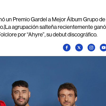
nó un Premio Gardel a Mejor Álbum Grupo de
ico.|La agrupación salteña recientemente ganó
clore por “Ahyre”, su debut discográfico.
Seguí
Seguí
Seguí
Se
a
a
a
a
Billboard
Billboard
Billboard
Bi
en
en
en
en
Facebook
X
Instagram
Yo