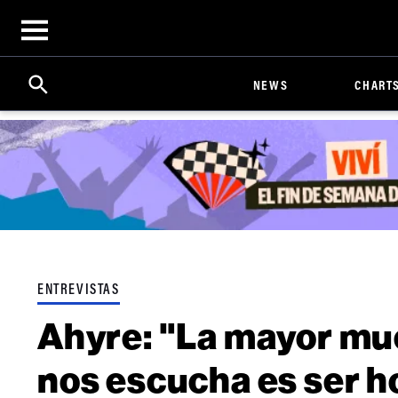
Open
menu
Search
Click
NEWS
CHART
to
Expand
Search
Input
ENTREVISTAS
Ahyre: "La mayor mue
nos escucha es ser h