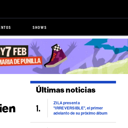
ENTOS
SHOWS
Últimas noticias
ZILA presenta
ien
"IRREVERSIBLE", el primer
adelanto de su próximo álbum