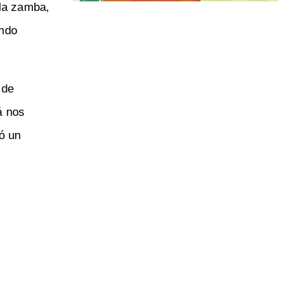
 la zamba,
ando
 de
á nos
ó un