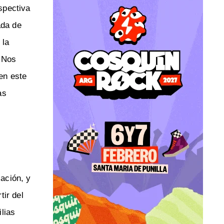
spectiva
ada de
 la
. Nos
en este
as
ación, y
tir del
lias