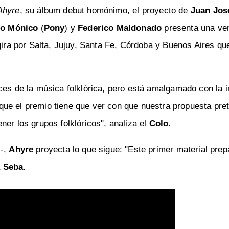
Ahyre
, su álbum debut homónimo, el proyecto de
Juan Jos
do Mónico
(
Pony
) y
Federico Maldonado
presenta una ve
 gira por Salta, Jujuy, Santa Fe, Córdoba y Buenos Aires qu
ces de la música folklórica, pero está amalgamado con la i
ue el premio tiene que ver con que nuestra propuesta pre
ner los grupos folklóricos", analiza el
Colo
.
 -,
Ahyre
proyecta lo que sigue: "Este primer material prep
a
Seba
.