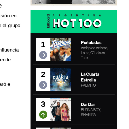
é
rsión en
e el grupo
Puñaladas
1
Amigo de Artistas,
nfluencia
Lauta, Q' Lokura,
Tote
tende
2
La Cuarta
Estrella
aró el
PALMITO
3
Dai Dai
BURNA BOY,
SHAKIRA