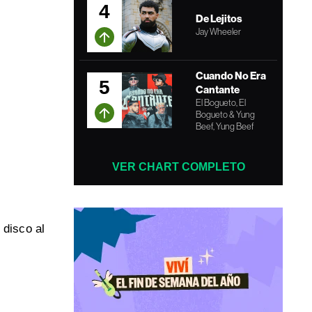
4
De Lejitos
Jay Wheeler
Cuando No Era
5
Cantante
El Bogueto, El
Bogueto & Yung
Beef, Yung Beef
VER CHART COMPLETO
disco al