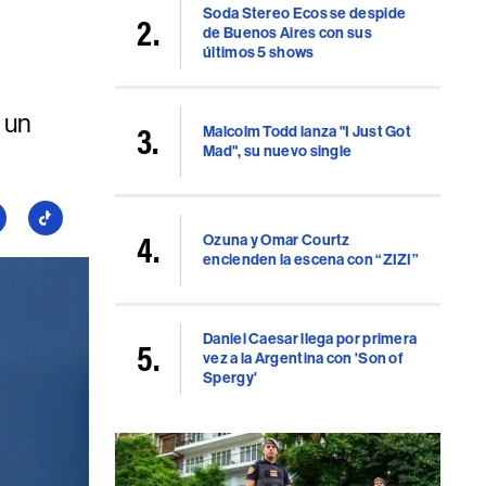
Soda Stereo Ecos se despide
de Buenos Aires con sus
últimos 5 shows
 un
Malcolm Todd lanza "I Just Got
Mad", su nuevo single
guí
Seguí
Ozuna y Omar Courtz
a
encienden la escena con “ZIZI”
llboard
Billboard
en
uTube
TikTok
Daniel Caesar llega por primera
vez a la Argentina con 'Son of
Spergy'