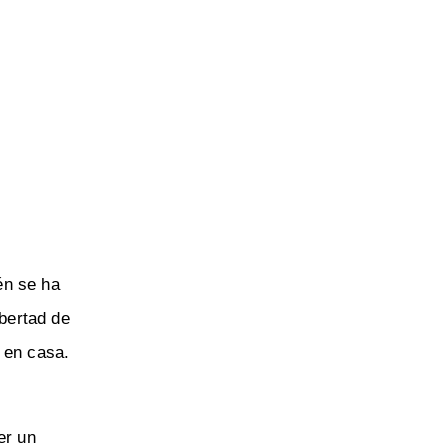
én se ha
ibertad de
r en casa.
er un