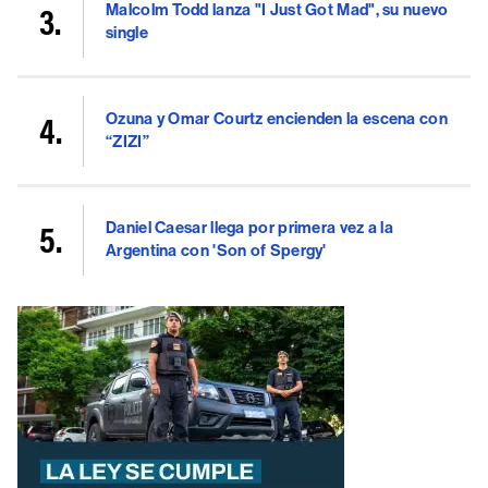
Malcolm Todd lanza "I Just Got Mad", su nuevo
single
Ozuna y Omar Courtz encienden la escena con
“ZIZI”
Daniel Caesar llega por primera vez a la
Argentina con 'Son of Spergy'