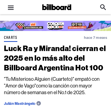
Open
Billboard
Searc
Click
menu
to
Expa
Searc
Input
CHARTS
hace 7 meses
Luck Ra y Miranda! cierran el
2025 en lo más alto del
Billboard Argentina Hot 100
"Tu Misterioso Alguien (Cuarteto)" empató con
"Amor de Vago"como la canción con mayor
número de semanas en el No.1 de 2025.
Julián Mastrángelo