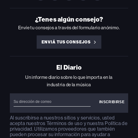
BILLBOARD
BILLBOARD
BILLBOARD
BILLBOARD
BILLBOARD
ON
ON
ON
ON
ON
INSTAGRAM
YOUTUBE
YOUTUBE
X
FACEBOOK
¿Tenes algún consejo?
Envíe tu consejos a través del formulario anónimo.
ENVIÁ TUS CONSEJOS
ENVIÁ
TUS
CONSEJOS
El Diario
Un informe diario sobre lo que importa en la
industria de la música
Al suscribirse a nuestros sitios y servicios, usted
acepta nuestros
Términos de uso
y nuestra
Política de
privacidad
. Utilizamos proveedores que también
pueden procesar su información para ayudar a