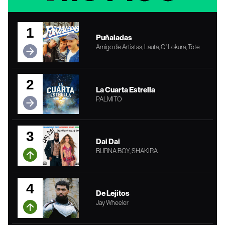
1
Puñaladas
Amigo de Artistas, Lauta, Q' Lokura, Tote
2
La Cuarta Estrella
PALMITO
3
Dai Dai
BURNA BOY, SHAKIRA
4
De Lejitos
Jay Wheeler