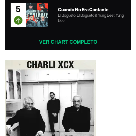
5
Cuando No Era Cantante
El Bogueto, El Bogueto & Yung Beef, Yung
Beef
VER CHART COMPLETO