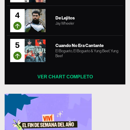
4
De Lejitos
Jay Wheeler
5
Cuando No Era Cantante
El Bogueto, El Bogueto & Yung Beef, Yung
Beef
VER CHART COMPLETO