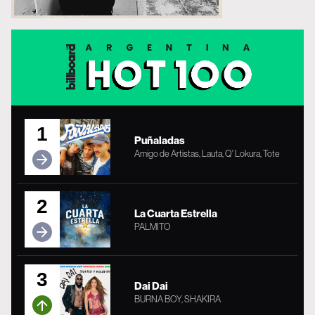
1
Puñaladas
Amigo de Artistas, Lauta, Q' Lokura, Tote
2
La Cuarta Estrella
PALMITO
3
Dai Dai
BURNA BOY, SHAKIRA