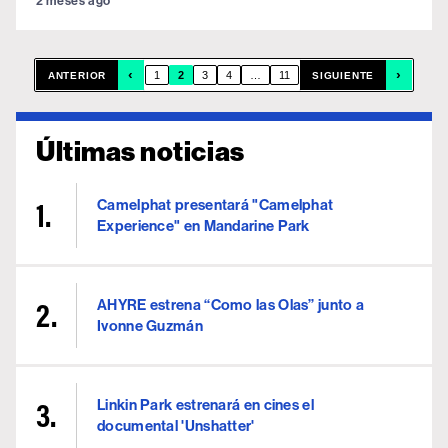
2 meses ago
‹
›
1
2
3
4
…
11
ANTERIOR
SIGUIENTE
Últimas noticias
Camelphat presentará "Camelphat
Experience" en Mandarine Park
AHYRE estrena “Como las Olas” junto a
Ivonne Guzmán
Linkin Park estrenará en cines el
documental 'Unshatter'