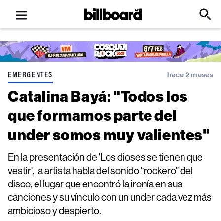
Open
Billboard
Searc
Click
menu
to
Expa
Searc
Input
EMERGENTES
hace 2 meses
Catalina Bayá: "Todos los
que formamos parte del
under somos muy valientes"
En la presentación de 'Los dioses se tienen que
vestir', la artista habla del sonido “rockero” del
disco, el lugar que encontró la ironía en sus
canciones y su vínculo con un under cada vez más
ambicioso y despierto.