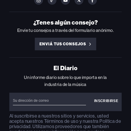
FOLLOW
FOLLOW
FOLLOW
FOLLOW
FOLLOW
BILLBOARD
BILLBOARD
BILLBOARD
BILLBOARD
BILLBOARD
ON
ON
ON
ON
ON
INSTAGRAM
YOUTUBE
YOUTUBE
X
FACEBOOK
¿Tenes algún consejo?
Envíe tu consejos a través del formulario anónimo.
ENVIÁ TUS CONSEJOS
ENVIÁ
TUS
CONSEJOS
El Diario
Un informe diario sobre lo que importa en la
industria de la música
Al suscribirse a nuestros sitios y servicios, usted
acepta nuestros
Términos de uso
y nuestra
Política de
privacidad
. Utilizamos proveedores que también