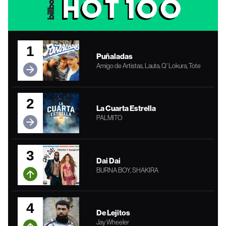
1
Puñaladas
Amigo de Artistas, Lauta, Q' Lokura, Tote
2
La Cuarta Estrella
PALMITO
3
Dai Dai
BURNA BOY, SHAKIRA
4
De Lejitos
Jay Wheeler